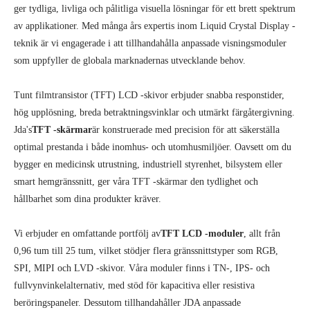
ger tydliga, livliga och pålitliga visuella lösningar för ett brett spektrum
av applikationer. Med många års expertis inom Liquid Crystal Display -
teknik är vi engagerade i att tillhandahålla anpassade visningsmoduler
som uppfyller de globala marknadernas utvecklande behov.
Tunt filmtransistor (TFT) LCD -skivor erbjuder snabba responstider,
hög upplösning, breda betraktningsvinklar och utmärkt färgåtergivning.
Jda's
TFT -skärmar
är konstruerade med precision för att säkerställa
optimal prestanda i både inomhus- och utomhusmiljöer. Oavsett om du
bygger en medicinsk utrustning, industriell styrenhet, bilsystem eller
smart hemgränssnitt, ger våra TFT -skärmar den tydlighet och
hållbarhet som dina produkter kräver.
Vi erbjuder en omfattande portfölj av
TFT LCD -moduler
, allt från
0,96 tum till 25 tum, vilket stödjer flera gränssnittstyper som RGB,
SPI, MIPI och LVD -skivor. Våra moduler finns i TN-, IPS- och
fullvynvinkelalternativ, med stöd för kapacitiva eller resistiva
beröringspaneler. Dessutom tillhandahåller JDA anpassade