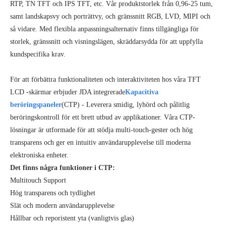
RTP, TN TFT och IPS TFT, etc. Vår produktstorlek från 0,96-25 tum,
samt landskapsvy och porträttvy, och gränssnitt RGB, LVD, MIPI och
så vidare. Med flexibla anpassningsalternativ finns tillgängliga för
storlek, gränssnitt och visningslägen, skräddarsydda för att uppfylla
kundspecifika krav.
För att förbättra funktionaliteten och interaktiviteten hos våra TFT
LCD -skärmar erbjuder JDA integrerade
Kapacitiva
beröringspaneler
(CTP) - Leverera smidig, lyhörd och pålitlig
beröringskontroll för ett brett utbud av applikationer. Våra CTP-
lösningar är utformade för att stödja multi-touch-gester och hög
transparens och ger en intuitiv användarupplevelse till moderna
elektroniska enheter.
Det finns några funktioner i CTP:
Multitouch Support
Hög transparens och tydlighet
Slät och modern användarupplevelse
Hållbar och reporistent yta (vanligtvis glas)