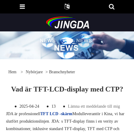
Hem
>
Nybörjare
>
Branschnyheter
Vad är TFT-LCD-display med CTP?
●
2025-04-24
●
13
●
Lämna ett meddelande till mig
JDA är professionell
TFT LCD -skärm
Modulleverantör i Kina, vi har
slutfört produktionslinjen. JDA: s TFT-display finns i en verity av
kombinationer, inklusive standard TFT-display, TFT med CTP och