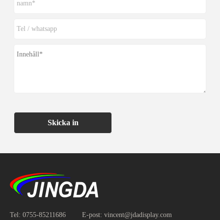
Skicka in
Tel:
0755-85211686
E-post:
vincent@jdadisplay.com