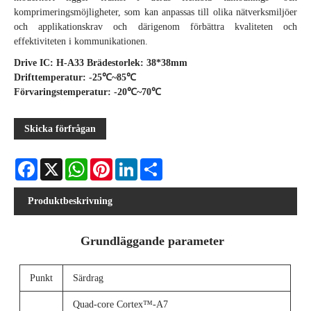
komprimeringsmöjligheter, som kan anpassas till olika nätverksmiljöer
och applikationskrav och därigenom förbättra kvaliteten och
effektiviteten i kommunikationen.
Drive IC: H-A33 Brädestorlek: 38*38mm
Drifttemperatur: -25℃~85℃
Förvaringstemperatur: -20℃~70℃
Skicka förfrågan
Facebook
X
WhatsApp
Pinterest
LinkedIn
Share
Produktbeskrivning
Grundläggande parameter
Punkt
Särdrag
Quad-core Cortex™-A7