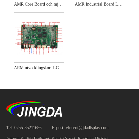
AMR Core Board och mjukvaruresurser
AMR Industrial Board LCD Dispaly-lösning
ARM utvecklingskort LCD-skärm kringutrustning
Tel:
0755-85211686
E-post:
vincent@jdadisplay.com
Adress:
KaiWo Building, Kengzi Street, Pingshan District,