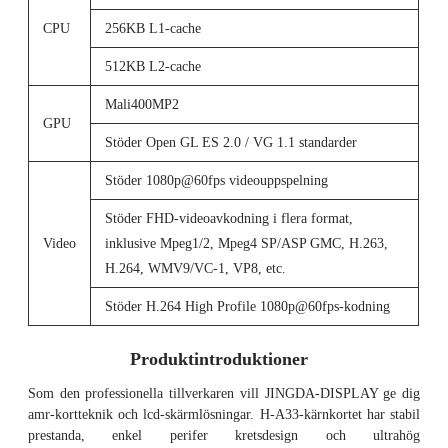
CPU
256KB L1-cache
512KB L2-cache
Mali400MP2
GPU
Stöder Open GL ES 2.0 / VG 1.1 standarder
Stöder 1080p@60fps videouppspelning
Stöder FHD-videoavkodning i flera format,
Video
inklusive Mpeg1/2, Mpeg4 SP/ASP GMC, H.263,
H.264, WMV9/VC-1, VP8, etc.
Stöder H.264 High Profile 1080p@60fps-kodning
Produktintroduktioner
Som den professionella tillverkaren vill JINGDA-DISPLAY ge dig
amr-kortteknik och lcd-skärmlösningar. H-A33-kärnkortet har stabil
prestanda, enkel perifer kretsdesign och ultrahög